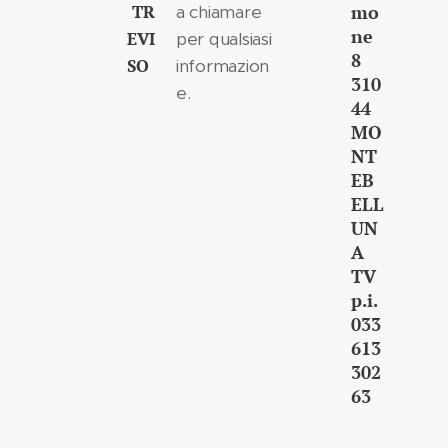
TR
mo
a chiamare
ne
EVI
per qualsiasi
8
SO
informazion
310
e.
44
MO
NT
EB
ELL
UN
A
TV
p.i.
033
613
302
63