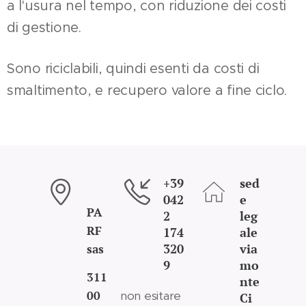
a l'usura nel tempo, con riduzione dei costi
di gestione.
Sono riciclabili, quindi esenti da costi di
smaltimento, e recupero valore a fine ciclo.
+39
sed
042
e
PA
2
leg
RF
174
ale
320
via
sas
9
mo
311
nte
00
non esitare
Ci