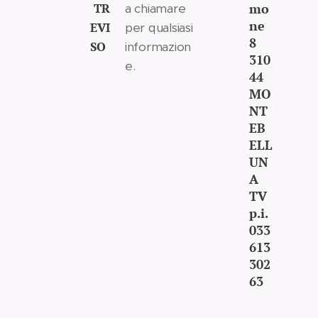
TR
mo
a chiamare
ne
EVI
per qualsiasi
8
SO
informazion
310
e.
44
MO
NT
EB
ELL
UN
A
TV
p.i.
033
613
302
63