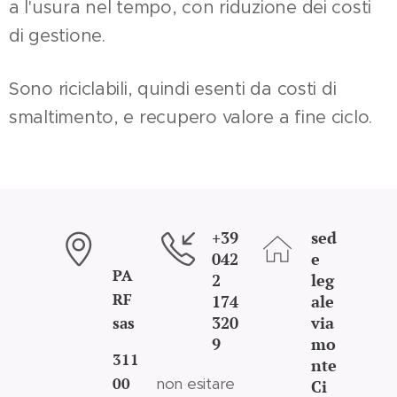
a l'usura nel tempo, con riduzione dei costi
di gestione.
Sono riciclabili, quindi esenti da costi di
smaltimento, e recupero valore a fine ciclo.
+39
sed
042
e
PA
2
leg
RF
174
ale
320
via
sas
9
mo
311
nte
00
non esitare
Ci