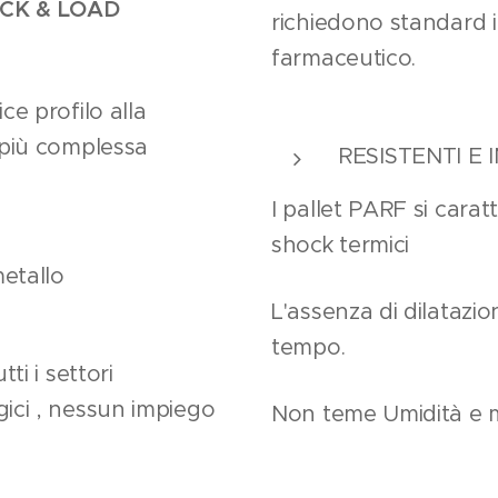
ICK & LOAD
richiedono standard i
farmaceutico.
ce profilo alla
 più complessa
RESISTENTI E 
I pallet PARF si carat
shock termici
metallo
L'assenza di dilatazi
tempo.
tti i settori
ici , nessun impiego
Non teme Umidità e ma