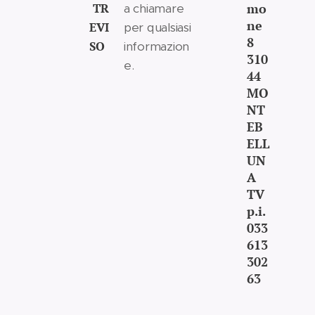
TR
mo
a chiamare
ne
EVI
per qualsiasi
8
SO
informazion
310
e.
44
MO
NT
EB
ELL
UN
A
TV
p.i.
033
613
302
63