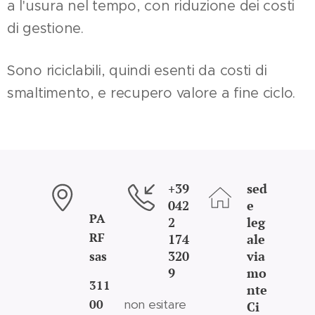
a l'usura nel tempo, con riduzione dei costi
di gestione.
Sono riciclabili, quindi esenti da costi di
smaltimento, e recupero valore a fine ciclo.
+39
sed
042
e
PA
2
leg
RF
174
ale
320
via
sas
9
mo
311
nte
00
non esitare
Ci