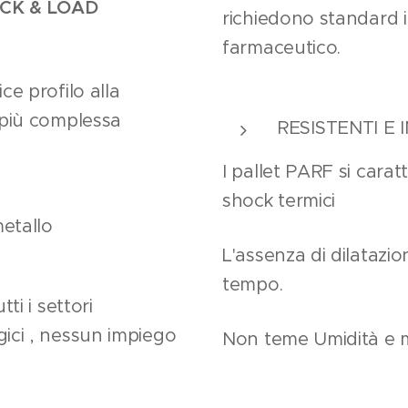
ICK & LOAD
richiedono standard i
farmaceutico.
ce profilo alla
 più complessa
RESISTENTI E 
I pallet PARF si carat
shock termici
metallo
L'assenza di dilatazi
tempo.
tti i settori
ici , nessun impiego
Non teme Umidità e ma