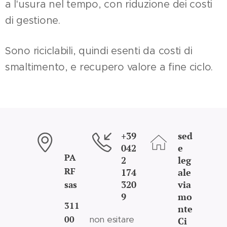
a l'usura nel tempo, con riduzione dei costi
di gestione.
Sono riciclabili, quindi esenti da costi di
smaltimento, e recupero valore a fine ciclo.
+39
sed
042
e
PA
2
leg
RF
174
ale
320
via
sas
9
mo
311
nte
00
non esitare
Ci