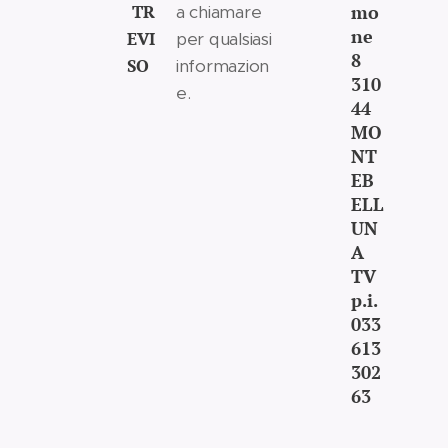
TR
mo
a chiamare
ne
EVI
per qualsiasi
8
SO
informazion
310
e.
44
MO
NT
EB
ELL
UN
A
TV
p.i.
033
613
302
63