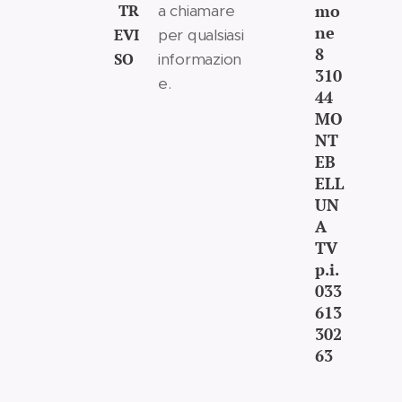
TR
mo
a chiamare
ne
EVI
per qualsiasi
8
SO
informazion
310
e.
44
MO
NT
EB
ELL
UN
A
TV
p.i.
033
613
302
63