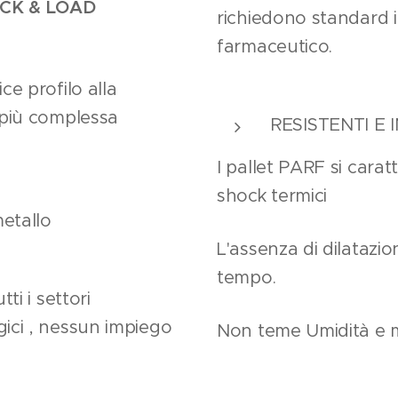
ICK & LOAD
richiedono standard i
farmaceutico.
ce profilo alla
 più complessa
RESISTENTI E 
I pallet PARF si carat
shock termici
metallo
L'assenza di dilatazi
tempo.
tti i settori
ici , nessun impiego
Non teme Umidità e ma