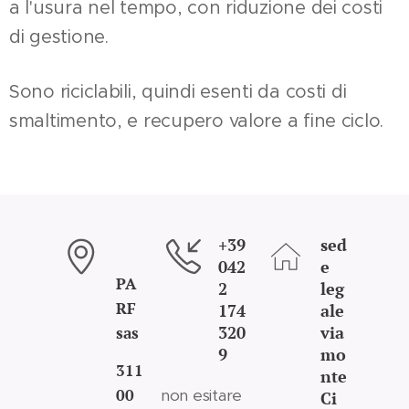
a l'usura nel tempo, con riduzione dei costi
di gestione.
Sono riciclabili, quindi esenti da costi di
smaltimento, e recupero valore a fine ciclo.
+39
sed
042
e
PA
2
leg
RF
174
ale
320
via
sas
9
mo
311
nte
00
non esitare
Ci