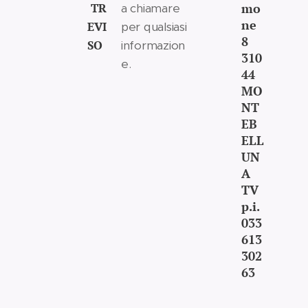
TR
mo
a chiamare
ne
EVI
per qualsiasi
8
SO
informazion
310
e.
44
MO
NT
EB
ELL
UN
A
TV
p.i.
033
613
302
63