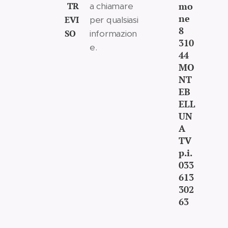
TR
mo
a chiamare
ne
EVI
per qualsiasi
8
SO
informazion
310
e.
44
MO
NT
EB
ELL
UN
A
TV
p.i.
033
613
302
63