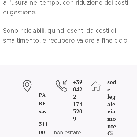
a l'usura nel tempo, con riduzione dei costi
di gestione.
Sono riciclabili, quindi esenti da costi di
smaltimento, e recupero valore a fine ciclo.
+39
sed
042
e
PA
2
leg
RF
174
ale
320
via
sas
9
mo
311
nte
00
non esitare
Ci