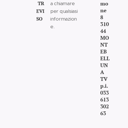
TR
mo
a chiamare
ne
EVI
per qualsiasi
8
SO
informazion
310
e.
44
MO
NT
EB
ELL
UN
A
TV
p.i.
033
613
302
63