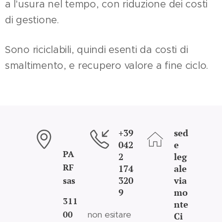
a l'usura nel tempo, con riduzione dei costi
di gestione.
Sono riciclabili, quindi esenti da costi di
smaltimento, e recupero valore a fine ciclo.
+39
sed
042
e
PA
2
leg
RF
174
ale
320
via
sas
9
mo
311
nte
00
non esitare
Ci