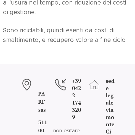
a l'usura nel tempo, con riduzione dei costi
di gestione.
Sono riciclabili, quindi esenti da costi di
smaltimento, e recupero valore a fine ciclo.
+39
sed
042
e
PA
2
leg
RF
174
ale
320
via
sas
9
mo
311
nte
00
non esitare
Ci