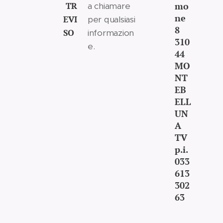
TR
mo
a chiamare
ne
EVI
per qualsiasi
8
SO
informazion
310
e.
44
MO
NT
EB
ELL
UN
A
TV
p.i.
033
613
302
63