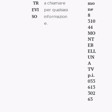
TR
mo
a chiamare
ne
EVI
per qualsiasi
8
SO
informazion
310
e.
44
MO
NT
EB
ELL
UN
A
TV
p.i.
033
613
302
63