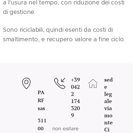
a l'usura nel tempo, con riduzione dei costi
di gestione.
Sono riciclabili, quindi esenti da costi di
smaltimento, e recupero valore a fine ciclo.
+39
sed
042
e
PA
2
leg
RF
174
ale
320
via
sas
9
mo
311
nte
00
non esitare
Ci