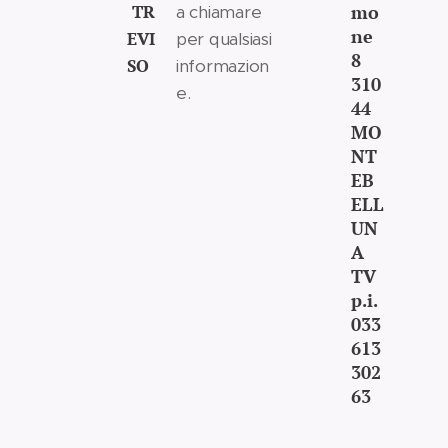
TR
mo
a chiamare
ne
EVI
per qualsiasi
8
SO
informazion
310
e.
44
MO
NT
EB
ELL
UN
A
TV
p.i.
033
613
302
63