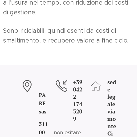
a l'usura nel tempo, con riduzione dei costi
di gestione.
Sono riciclabili, quindi esenti da costi di
smaltimento, e recupero valore a fine ciclo.
+39
sed
042
e
PA
2
leg
RF
174
ale
320
via
sas
9
mo
311
nte
00
non esitare
Ci