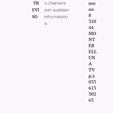
TR
mo
a chiamare
ne
EVI
per qualsiasi
8
SO
informazion
310
e.
44
MO
NT
EB
ELL
UN
A
TV
p.i.
033
613
302
63