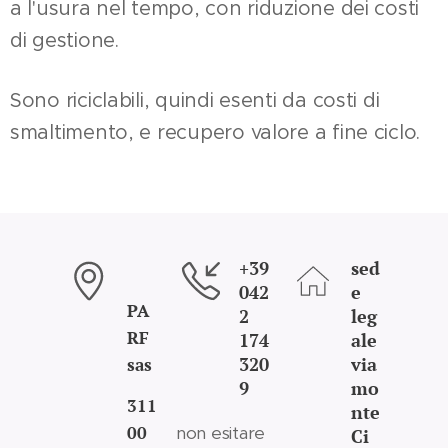
a l'usura nel tempo, con riduzione dei costi
di gestione.
Sono riciclabili, quindi esenti da costi di
smaltimento, e recupero valore a fine ciclo.
+39
sed
042
e
PA
2
leg
RF
174
ale
320
via
sas
9
mo
311
nte
00
non esitare
Ci