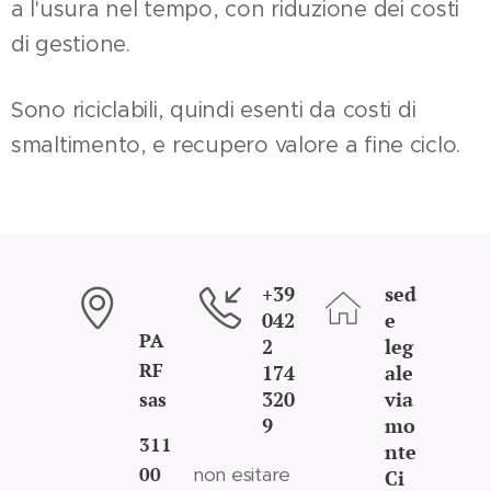
a l'usura nel tempo, con riduzione dei costi
di gestione.
Sono riciclabili, quindi esenti da costi di
smaltimento, e recupero valore a fine ciclo.
+39
sed
042
e
PA
2
leg
RF
174
ale
320
via
sas
9
mo
311
nte
00
non esitare
Ci