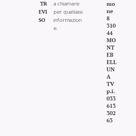
TR
mo
a chiamare
ne
EVI
per qualsiasi
8
SO
informazion
310
e.
44
MO
NT
EB
ELL
UN
A
TV
p.i.
033
613
302
63